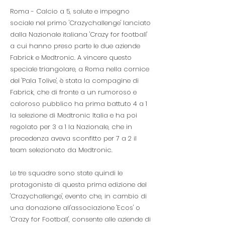
Roma - Calcio a 5, salute e impegno
sociale nel primo 'Crazychallenge' lanciato
dalla Nazionale italiana 'Crazy for football'
a cui hanno preso parte le due aziende
Fabrick e Medtronic. A vincere questo
speciale triangolare, a Roma nella cornice
del 'Pala Tolive', è stata la compagine di
Fabrick, che di fronte a un rumoroso e
caloroso pubblico ha prima battuto 4 a 1
la selezione di Medtronic Italia e ha poi
regolato per 3 a 1 la Nazionale, che in
precedenza aveva sconfitto per 7 a 2 il
team selezionato da Medtronic.
Le tre squadre sono state quindi le
protagoniste di questa prima edizione del
'Crazychallenge', evento che, in cambio di
una donazione all'associazione 'Ecos' o
'Crazy for Football', consente alle aziende di