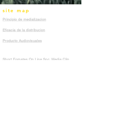
site map
Principio de medializacion
Eficacia de la distribucion
Producto Audiovisuales
Short Fomates On Line Soc. Media Clip
Formatos cortos
Formatos Largos Higlight Live
OTT-Platforms
Formatos Largos - Documentales
News