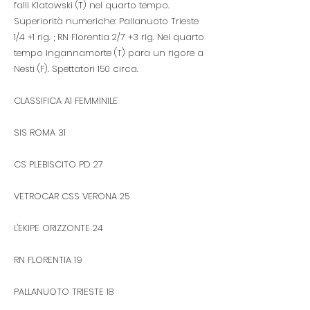
falli Klatowski (T) nel quarto tempo.
Superiorità numeriche: Pallanuoto Trieste
1/4 +1 rig. ; RN Florentia 2/7 +3 rig. Nel quarto
tempo Ingannamorte (T) para un rigore a
Nesti (F). Spettatori 150 circa.
CLASSIFICA A1 FEMMINILE
SIS ROMA 31
CS PLEBISCITO PD 27
VETROCAR CSS VERONA 25
L'EKIPE ORIZZONTE 24
RN FLORENTIA 19
PALLANUOTO TRIESTE 18