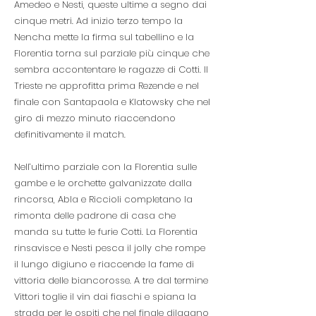
Amedeo e Nesti, queste ultime a segno dai
cinque metri. Ad inizio terzo tempo la
Nencha mette la firma sul tabellino e la
Florentia torna sul parziale più cinque che
sembra accontentare le ragazze di Cotti. Il
Trieste ne approfitta prima Rezende e nel
finale con Santapaola e Klatowsky che nel
giro di mezzo minuto riaccendono
definitivamente il match.
Nell’ultimo parziale con la Florentia sulle
gambe e le orchette galvanizzate dalla
rincorsa, Abla e Riccioli completano la
rimonta delle padrone di casa che
manda su tutte le furie Cotti. La Florentia
rinsavisce e Nesti pesca il jolly che rompe
il lungo digiuno e riaccende la fame di
vittoria delle biancorosse. A tre dal termine
Vittori toglie il vin dai fiaschi e spiana la
strada per le ospiti che nel finale dilagano