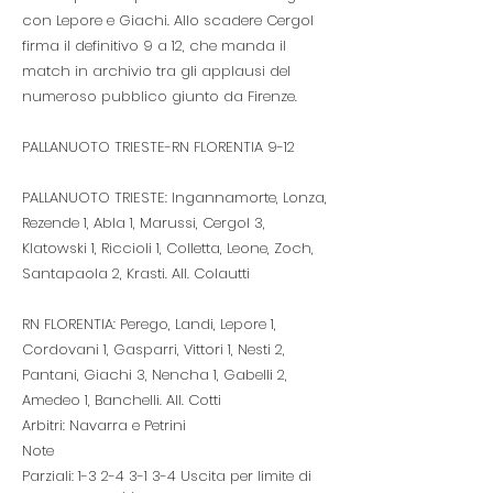
con Lepore e Giachi. Allo scadere Cergol
firma il definitivo 9 a 12, che manda il
match in archivio tra gli applausi del
numeroso pubblico giunto da Firenze.
PALLANUOTO TRIESTE-RN FLORENTIA 9-12
PALLANUOTO TRIESTE: Ingannamorte, Lonza,
Rezende 1, Abla 1, Marussi, Cergol 3,
Klatowski 1, Riccioli 1, Colletta, Leone, Zoch,
Santapaola 2, Krasti. All. Colautti
RN FLORENTIA: Perego, Landi, Lepore 1,
Cordovani 1, Gasparri, Vittori 1, Nesti 2,
Pantani, Giachi 3, Nencha 1, Gabelli 2,
Amedeo 1, Banchelli. All. Cotti
Arbitri: Navarra e Petrini
Note
Parziali:
1-3 2-4 3-1 3-4
Uscita per limite di